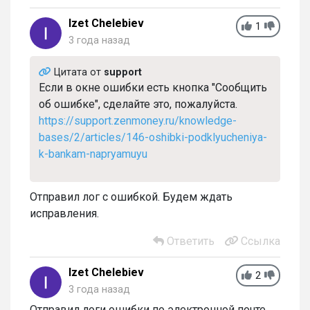
Izet Chelebiev
1
3 года назад
Цитата от
support
Если в окне ошибки есть кнопка "Сообщить
об ошибке", сделайте это, пожалуйста.
https://support.zenmoney.ru/knowledge-
bases/2/articles/146-oshibki-podklyucheniya-
k-bankam-napryamuyu
Отправил лог с ошибкой. Будем ждать
исправления.
Ответить
Ссылка
Izet Chelebiev
2
3 года назад
Отправил логи ошибки по электронной почте.