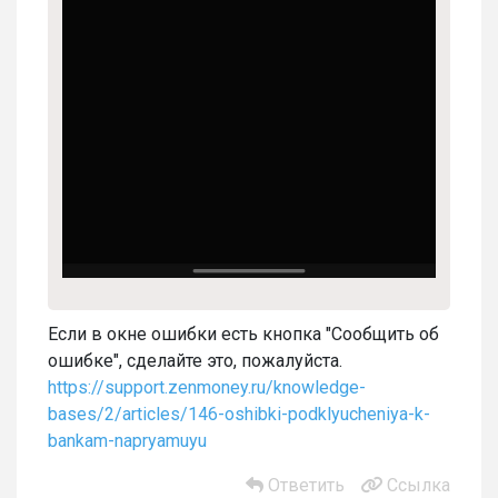
Если в окне ошибки есть кнопка "Сообщить об
ошибке", сделайте это, пожалуйста.
https://support.zenmoney.ru/knowledge-
bases/2/articles/146-oshibki-podklyucheniya-k-
bankam-napryamuyu
Ответить
Ссылка