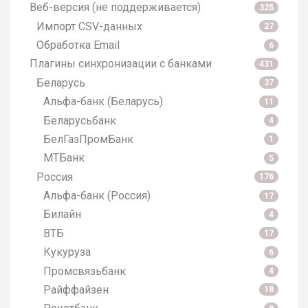
Веб-версия (не поддерживается)
325
Импорт CSV-данных
27
Обработка Email
6
Плагины синхронизации с банками
431
Беларусь
37
Альфа-банк (Беларусь)
11
Беларусьбанк
4
БелГазПромБанк
1
МТБанк
5
Россия
176
Альфа-банк (Россия)
17
Билайн
4
ВТБ
17
Кукуруза
6
Промсвязьбанк
4
Райффайзен
18