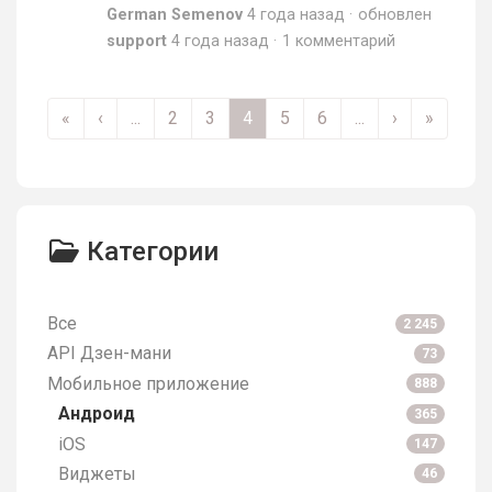
German Semenov
4 года назад
обновлен
support
4 года назад
1 комментарий
«
‹
...
2
3
4
5
6
...
›
»
Категории
Все
2 245
API Дзен-мани
73
Мобильное приложение
888
Андроид
365
iOS
147
Виджеты
46