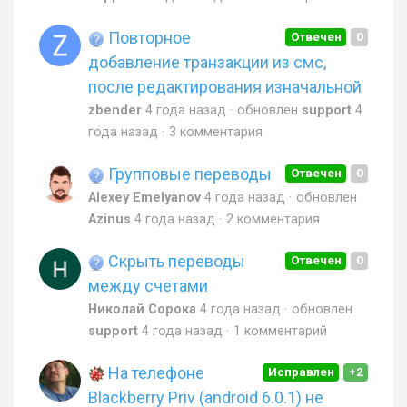
Повторное
Отвечен
0
добавление транзакции из смс,
после редактирования изначальной
zbender
4 года назад
обновлен
support
4
года назад
3 комментария
Групповые переводы
Отвечен
0
Alexey Emelyanov
4 года назад
обновлен
Azinus
4 года назад
2 комментария
Скрыть переводы
Отвечен
0
между счетами
Николай Сорока
4 года назад
обновлен
support
4 года назад
1 комментарий
На телефоне
Исправлен
+2
Blackberry Priv (android 6.0.1) не