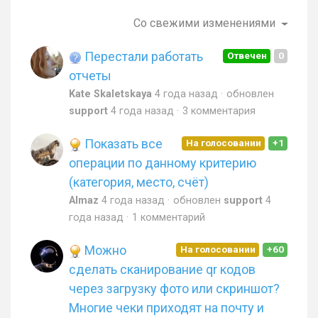
Со свежими изменениями
Перестали работать
Отвечен
0
отчеты
Kate Skaletskaya
4 года назад
обновлен
support
4 года назад
3 комментария
Показать все
На голосовании
+1
операции по данному критерию
(категория, место, счёт)
Almaz
4 года назад
обновлен
support
4
года назад
1 комментарий
Можно
На голосовании
+60
сделать сканирование qr кодов
через загрузку фото или скриншот?
Многие чеки приходят на почту и