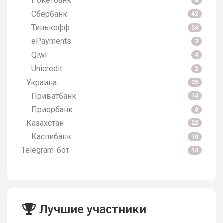
Рокетбанк
8
Сбербанк
42
Тинькофф
34
ePayments
3
Qiwi
4
Unicredit
2
Украина
35
Приватбанк
14
Приорбанк
8
Казахстан
22
Каспибанк
10
Telegram-бот
14
Лучшие участники