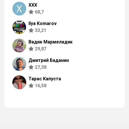
XXX
68,7
Ilya Komarov
33,21
Вадик Мармеладик
29,87
Дмитрий Баданин
27,38
Тарас Капуста
16,58