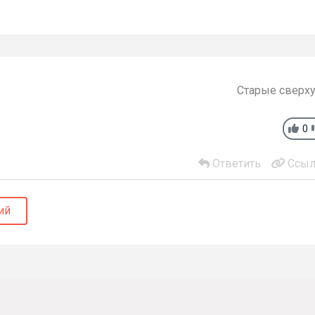
Старые сверх
0
Ответить
Ссыл
ий