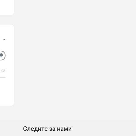
у
ка
Следите за нами