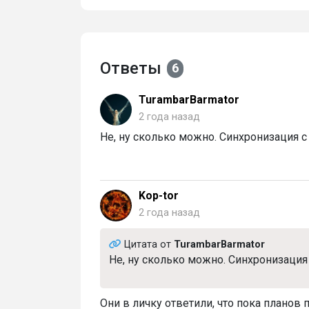
Ответы
6
TurambarBarmator
2 года назад
Не, ну сколько можно. Синхронизация с 
Kop-tor
2 года назад
Цитата от
TurambarBarmator
Не, ну сколько можно. Синхронизация 
Они в личку ответили, что пока плано