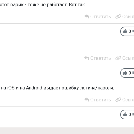
от варик - тоже не работает. Вот так.
Ответить
Ссыл
0
Ответить
Ссыл
0
на iOS и на Android выдает ошибку логина/пароля.
Ответить
Ссыл
0