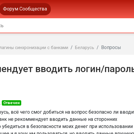
Форум Сообщества
Вопросы
лагины синхронизации с банками
Беларусь
мендует вводить логин/парол
д
Отвечен
сь, всё чего смог добиться на вопрос безопасно ли вводи
анк не рекоммендует вводить данные на сторонних
то убедиться в безопасности моих денег при использовании
ее и я хочу им пользоваться, но вводить данные вручну