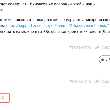
 будет совершать финансовые операции, чтобы наши
но.
жете использовать альтернативные варианты синхронизац
иям:
https://support.zenmoney.ru/forums/2-baza-znanij/topics/
тывать их можно и на iOS, если копировать их текст в Дзе
Ответить
Ссыл
0
Ответить
Ссыл
ий