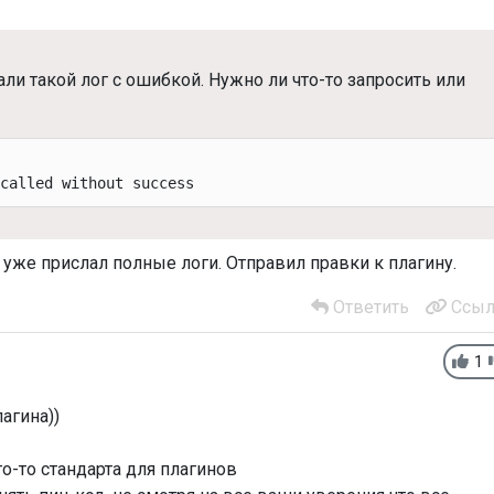
али такой лог с ошибкой. Нужно ли что-то запросить или
 called without success
ы уже прислал полные логи. Отправил правки к плагину.
Ответить
Ссыл
1
агина))
го-то стандарта для плагинов