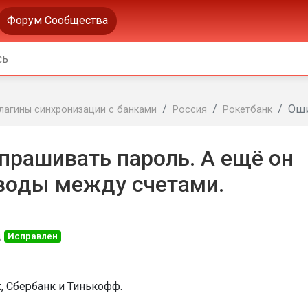
Форум Сообщества
Ош
лагины синхронизации с банками
Россия
Рокетбанк
прашивать пароль. А ещё он
еводы между счетами.
д
Исправлен
к, Сбербанк и Тинькофф.