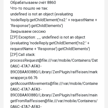
Обрабатываем счёт 8860
Что-то пошло не так:
undefined is not an object (evaluating
'nodeReply.getChildElement('ns2:' + requestName +
'Response').getChildElements')
Закрываем сессию
[ZP] Exception: __ undefined is not an object
(evaluating 'nodeReply.getChildElement('ns2:' +
requestName + 'Response').getChildElements')
[ZP] Call stack:
processRequest@file:///var/mobile/Containers/Data/Ap
0A6C-47A7-AFA3-
B9C0BAA93880/Library/ZenPlugin/raiffeisen/marknote-
wrapper.js:66:76
getAccountMovements@file:///var/mobile/Containers/D
0A6C-47A7-AFA3-
B9C0BAA93880/Library/ZenPlugin/raiffeisen/main.js:325
getFromRaiffesisen@file:///var/mobile/Containers/Data
0A6C-47A7-AFA3-