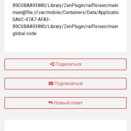
B9C0BAA93880/Library/ZenPlugin/raiffeisen/main.js:100
main@file:///var/mobile/Containers/Data/Application/3
0A6C-47A7-AFA3-
B9C0BAA93880/Library/ZenPlugin/raiffeisen/main.js:16:
global code
Поделиться
Подписаться
Новый ответ