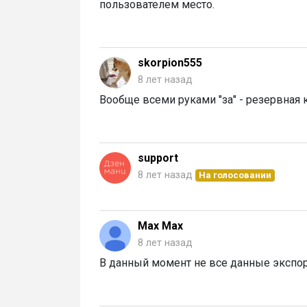
пользователем место.
skorpion555
8 лет назад
Вообще всеми руками "за" - резервная к
support
8 лет назад
На голосовании
Max Max
8 лет назад
В данный момент не все данные экспор