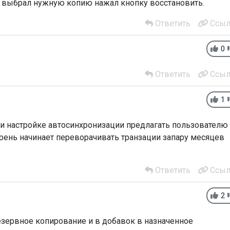
 выбрал нужную копию нажал кнопку восстановить.
Ответить
Ссыл
0
Ответить
Ссыл
1
и настройке автосинхронизации предлагать пользователю
 хрень начинает переворачивать транзации запару месяцев
Ответить
Ссыл
2
езервное копирование и в добавок в назначенное