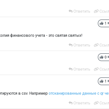
Ответить
Ссыл
1
опия финансового учета - это святая святых!
Ответить
Ссыл
0
Ответить
Ссыл
1
тируются в csv. Например
отсканированные данные с qr че
Ответить
Ссыл