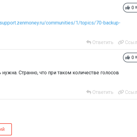
0
//support.zenmoney.ru/communities/1/topics/70-backup-
Ответить
Ссыл
0
нужна. Странно, что при таком количестве голосов
Ответить
Ссыл
ий