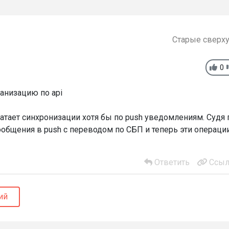
Старые сверх
0
анизацию по api
атает синхронизации хотя бы по push уведомлениям. Судя 
общения в push с переводом по СБП и теперь эти операци
Ответить
Ссыл
ий