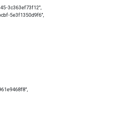
945-3c363ef73f12",
bcbf-5e3f1350d9f6",
961e9468f8",