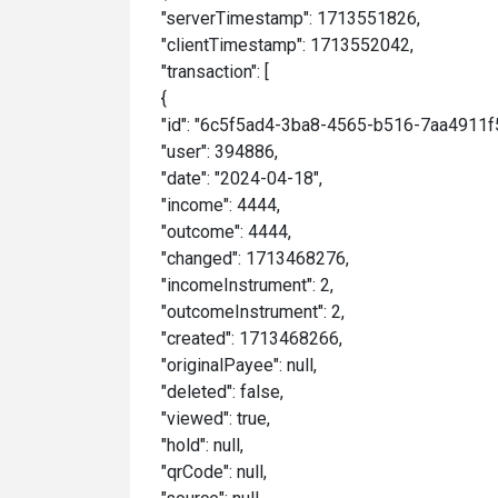
"serverTimestamp": 1713551826,
"clientTimestamp": 1713552042,
"transaction": [
{
"id": "6c5f5ad4-3ba8-4565-b516-7aa4911f
"user": 394886,
"date": "2024-04-18",
"income": 4444,
"outcome": 4444,
"changed": 1713468276,
"incomeInstrument": 2,
"outcomeInstrument": 2,
"created": 1713468266,
"originalPayee": null,
"deleted": false,
"viewed": true,
"hold": null,
"qrCode": null,