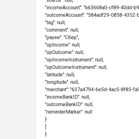
"source": null,
"incomeAccount": "663668a0-cf89-40dd-b
"outcomeAccount": "584adf29-0858-4352-
"tag": null,
"comment": null,
"payee": "Сбер",
"opIncome": null,
"opOutcome": null,
"opIncomeInstrument": null,
"opOutcomeInstrument": null,
"latitude": null,
"longitude": null,
"merchant": "637a4794-6e5d-4ac5-8f85-fa
"incomeBankID": null,
"outcomeBankID": null,
"reminderMarker": null
}
]
}