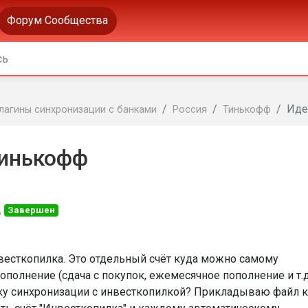
Форум Сообщества
Иде
лагины синхронизации с банками
Россия
Тинькофф
Тинькофф
д
Завершен
весткопилка. Это отдельный счёт куда можно самому
полнение (сдача с покупок, ежемесячное пополнение и т.д.
ку синхронизации с инвесткопилкой? Прикладываю файл к