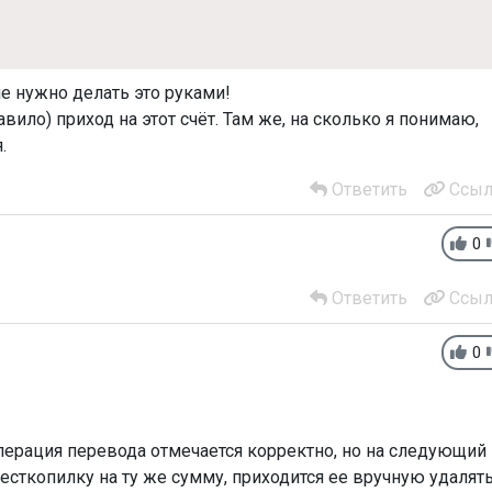
не нужно делать это руками!
авило) приход на этот счёт. Там же, на сколько я понимаю,
я.
Ответить
Ссыл
0
Ответить
Ссыл
0
перация перевода отмечается корректно, но на следующий
есткопилку на ту же сумму, приходится ее вручную удалят