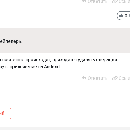
Ответить
Ссыл
0
ей теперь.
 постоянно происходят, приходится удалять операции
зую приложение на Android.
Ответить
Ссыл
ий