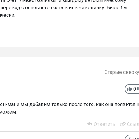
ть счёт "Инвесткопилка" и каждому автоматическому
 перевод с основного счёта в инвесткопилку. Было бы
чески.
Старые сверх
0
н-мани мы добавим только после того, как она появится 
 можем.
Ответить
Ссыл