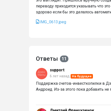
это выглядит. Пришлось вручную созда
переводу приходится указывать что это
здорово если бы это делалось автомати
IMG_0613.jpeg
Ответы
11
support
6 лет назад
На будущее
Поддержка счетов-инвесткопилки в Дзе
Андроид. Из-за этого пока добавить не
Дмитрий Французенок