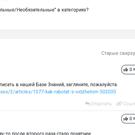
ельные/Необязательные" в категориях?
Старые сверх
0
исать в нашей Базе Знаний, загляните, пожалуйста:
ases/2/articles/1377-kak-rabotat-s-vidzhetom-502030
Ответить
Ссыл
0
му-то после второго раза стало понятнее.