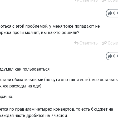
Ответить
Ссыл
0
роться с этой проблемой, у меня тоже попадают не
ержка проги молчит, вы как-то решили?
Ответить
Ссыл
0
ридумал как пользоваться
тали обязательными (по сути оно так и есть), все остальн
к же расходы на еду)
зрачно.
ется по правилам четырех конвертов, то есть бюджет на
каждая часть дробится на 7 частей.