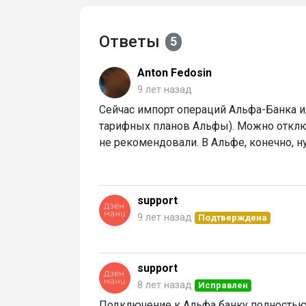
Ответы
5
Anton Fedosin
9 лет назад
Сейчас импорт операций Альфа-Банка ид
тарифных планов Альфы). Можно отклю
не рекомендовали. В Альфе, конечно, н
support
9 лет назад
Подтверждена
support
8 лет назад
Исправлен
Подключение к Альфа банку полностью