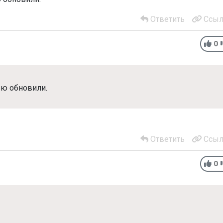
Ответить
Ссыл
0
ью обновили.
Ответить
Ссыл
0