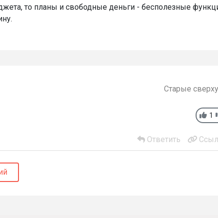
джета, то планы и свободные деньги - бесполезные функц
ину.
Старые сверх
1
Ответить
Ссыл
ий