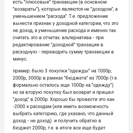
есть "плюсовые" транзакции (в основном
"возвраты"), которые являются не "доходом", а
уменьшением "расхода". Т.е. предложение
вынести признак у доходной категории, что это
не доход, а уменьшение расхода и именно так
считать это в отчетах. альтернатива - при
редактирование "доходной" транзации в
расходную - переводить сумму транзакции в
минус.
пример: было 3 покупки "одежды" на 1000р,
2000р, 3000р в рамках "бюджета" из 7000р (т.е.
формально осталось еще 1000р на "одежду").
но за вторую покупку был возврат и пришел
"доход" в 2000р. Хорошо бы провести это как
-2000 к расходам (или иметь возможность
выбрать категорию, где указано, что данный
доход - не доход) и получить обратно в
бюджет 2000р, т.е. в итоге все еще будет