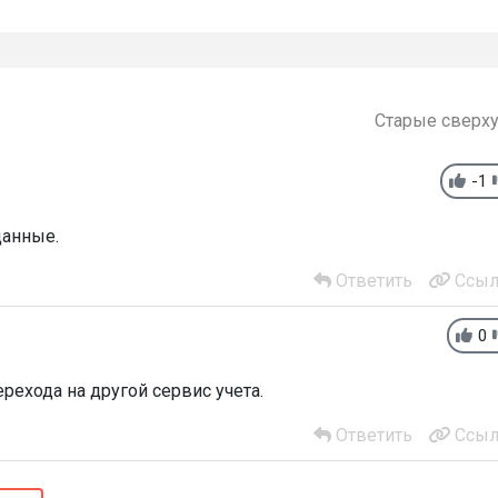
Старые сверх
-1
данные.
Ответить
Ссыл
0
ерехода на другой сервис учета.
Ответить
Ссыл