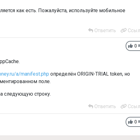
яется как есть. Пожалуйста, используйте мобильное
Ответить
Ссыл
0
ppCache.
oney.ru/a/manifest.php
определён ORIGIN-TRIAL token, но
мментированном поле.
на следующую строку.
Ответить
Ссыл
0