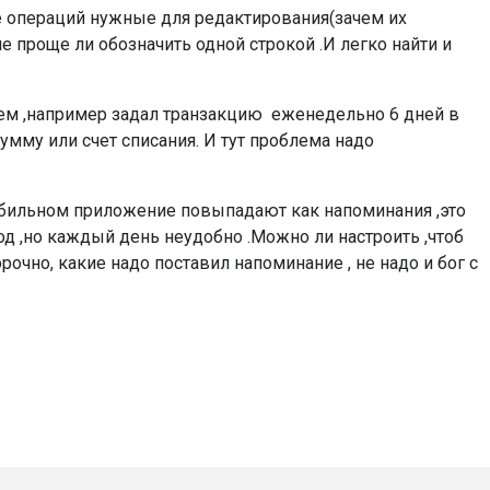
е операций нужные для редактирования(зачем их
е проще ли обозначить одной строкой .И легко найти и
ем ,например задал транзакцию еженедельно 6 дней в
умму или счет списания. И тут проблема надо
мобильном приложение повыпадают как напоминания ,это
од ,но каждый день неудобно .Можно ли настроить ,чтоб
чно, какие надо поставил напоминание , не надо и бог с