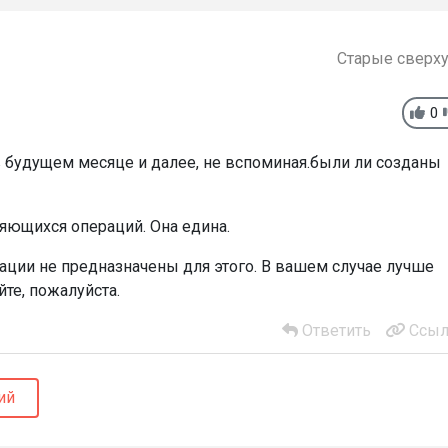
Старые сверх
0
у в будущем месяце и далее, не вспоминая.были ли созданы
ряющихся операций. Она едина.
ации не предназначены для этого. В вашем случае лучше
те, пожалуйста.
Ответить
Ссыл
ий