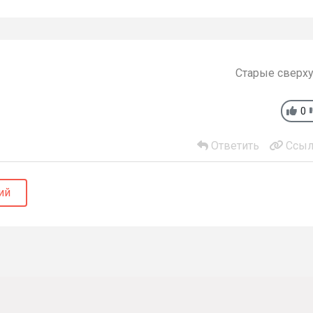
Старые сверх
0
Ответить
Ссыл
ий