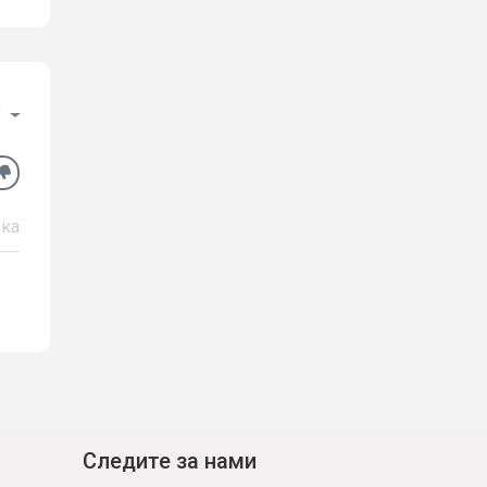
у
ка
Следите за нами