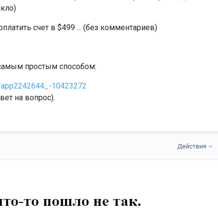
икло)
платить счет в $499 ... (без комментариев)
т самым простым способом:
om/app2242644_-10423272
вет на вопрос).