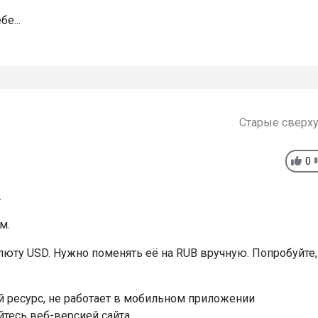
е...
Старые сверх
0
.
м.
люту USD. Нужно поменять её на RUB вручную. Попробуйте,
ый ресурс, не работает в мобильном приложении
йтесь веб-версией сайта.