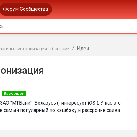
Форум Сообщества
Идеи
лагины синхронизации с банками
ронизация
д
Завершен
АО "МТБанк" Беларусь ( интересует iOS ). У нас это
ое самый популярный по кэшбэку и рассрочке халва.