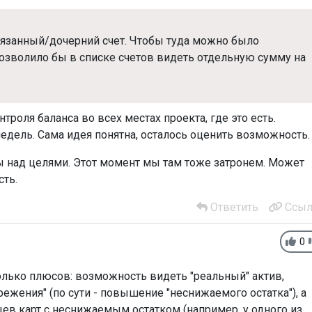
язанный/дочерний счет. Чтобы туда можно было
позволило бы в списке счетов видеть отдельную сумму на
роля баланса во всех местах проекта, где это есть.
-недель. Сама идея понятна, осталось оценить возможность.
ты над целями. Этот момент мы там тоже затронем. Может
сть.
Ответить
Ссыл
0
лько плюсов: возможность видеть "реальный" актив,
ежения" (по сути - повышение "неснижаемого остатка"), а
ев карт с неснижаемым остатком (например, у одного из