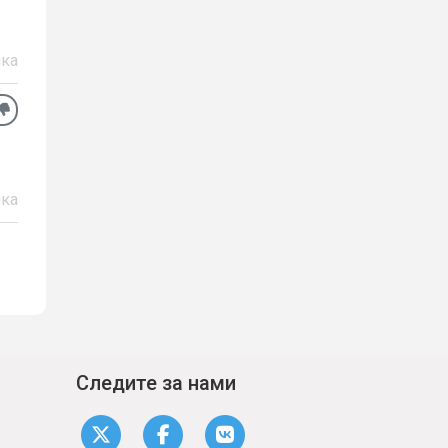
ка
ка
Следите за нами