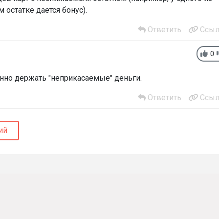
остатке дается бонус).
Ответить
Ссыл
0
янно держать "неприкасаемые" деньги.
Ответить
Ссыл
ий