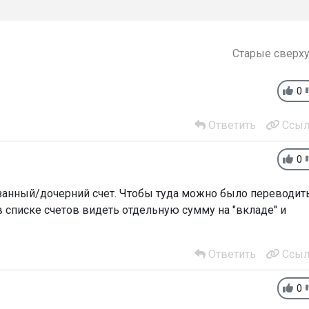
Старые сверх
0
Ответить
Ссыл
0
анный/дочерний счет. Чтобы туда можно было переводит
в списке счетов видеть отдельную сумму на "вкладе" и
Ответить
Ссыл
0