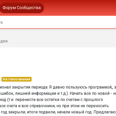
Форум Сообщества
деи
д
На голосовании
онал закрытия периода. Я давно пользуюсь програмиой,, 
шибок, лишней информации и т.д.). Начать все по новой - н
иод (т.е. перенести все остатки по счетам с прошлого
все счета и все справочники, но при этом не переносить
е, год закрыли, итоги подвели, начали новый год. Предлагаю