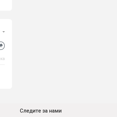
у
ка
Следите за нами