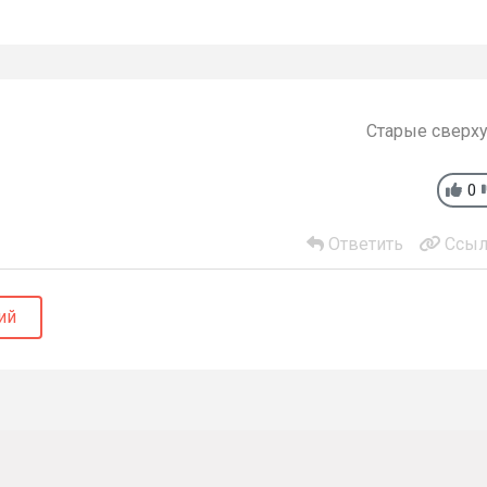
Старые сверх
0
Ответить
Ссыл
ий